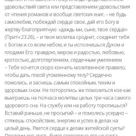
удовольствий света или представлением удовольствия
от чтения романов и вообще светских книг, – не будь
самолюбив, побеждай сердце свое, дай его Богу в
жертву благоприятную: «даждь ми, сыне, твое сердце»
(Притч.23:26), – и твоя молитва сроднит, соединит тебя
с Богом и со всем небом, и ты исполнишься Духом и
плодами Его: правдою, миром и радостью, любовью,
кротостью, долготерпением, сердечным умилением.
– Тебе хочется скоро кончить молитвенное правило,
чтобы дать покой утомленному телу? Сердечно
помолись, и заснешь самым спокойным, тихим и
здоровым сном. Не поторопись же помолиться кое-как:
выиграешь на полчаса молитвы целых три часа самого
здорового сна. На службу или на работу торопишься?
Вставай раньше, не просыпай – и помолись усердно –
стяжешь спокойствие, энергию и успех в делах на
целый день. Рвется сердце к делам житейской суеты?
Преломи его; пусть будет сокровище его не суета