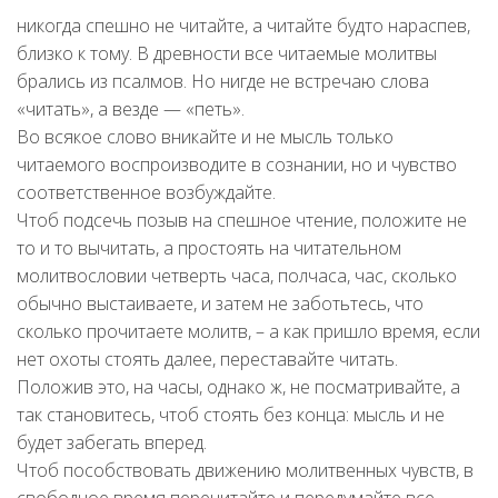
никогда спешно не читайте, а читайте будто нараспев,
близко к тому. В древности все читаемые молитвы
брались из псалмов. Но нигде не встречаю слова
«читать», а везде — «петь».
Во всякое слово вникайте и не мысль только
читаемого воспроизводите в сознании, но и чувство
соответственное возбуждайте.
Чтоб подсечь позыв на спешное чтение, положите не
то и то вычитать, а простоять на читательном
молитвословии четверть часа, полчаса, час, сколько
обычно выстаиваете, и затем не заботьтесь, что
сколько прочитаете молитв, – а как пришло время, если
нет охоты стоять далее, переставайте читать.
Положив это, на часы, однако ж, не посматривайте, а
так становитесь, чтоб стоять без конца: мысль и не
будет забегать вперед.
Чтоб пособствовать движению молитвенных чувств, в
свободное время перечитайте и передумайте все