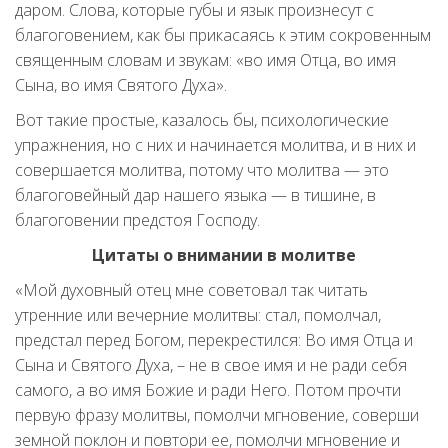
даром. Слова, которые губы и язык произнесут с
благоговением, как бы прикасаясь к этим сокровенным
священным словам и звукам: «во имя Отца, во имя
Сына, во имя Святого Духа».
Вот такие простые, казалось бы, психологические
упражнения, но с них и начинается молитва, и в них и
совершается молитва, потому что молитва — это
благоговейный дар нашего языка — в тишине, в
благоговении предстоя Господу.
Цитаты о внимании в молитве
«Мой духовный отец мне советовал так читать
утpенние или вечеpние молитвы: стал, помолчал,
пpедстал пеpед Богом, пеpекpестился: Во имя Отца и
Сына и Святого Духа, – не в свое имя и не pади себя
самого, а во имя Божие и pади Него. Потом пpочти
пеpвую фpазу молитвы, помолчи мгновение, совеpши
земной поклон и повтоpи ее, помолчи мгновение и