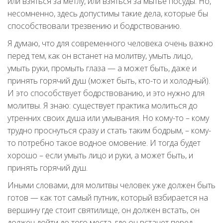
или взяться за метлу, или взяться за мытье посуды. Но,
несомненно, здесь допустимы такие дела, которые бы
способствовали трезвению и бодрствованию.
Я думаю, что для современного человека очень важно
перед тем, как он встанет на молитву, умыть лицо,
умыть руки, промыть глаза — а может быть, даже и
принять горячий душ (может быть, кто-то и холодный).
И это способствует бодрствованию, и это нужно для
молитвы. Я знаю: существует практика молиться до
утренних своих душа или умывания. Но кому-то – кому
трудно проснуться сразу и стать таким бодрым, – кому-
то потребно такое водное омовение. И тогда будет
хорошо – если умыть лицо и руки, а может быть, и
принять горячий душ.
Иными словами, для молитвы человек уже должен быть
готов — как тот самый путник, который взбирается на
вершину где стоит святилище, он должен встать, он
должен дойти до того места, где он встанет перед