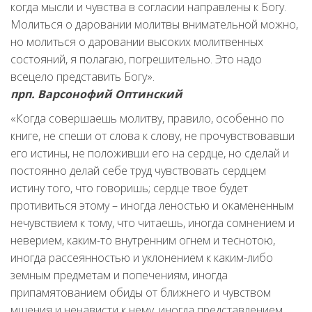
когда мысли и чувства в согласии направлены к Богу.
Молиться о даровании молитвы внимательной можно,
но молиться о даровании высоких молитвенных
состояний, я полагаю, погрешительно. Это надо
всецело представить Богу».
прп. Варсонофий Оптинский
«Когда совершаешь молитву, правило, особенно по
книге, не спеши от слова к слову, не прочувствовавши
его истины, не положивши его на сердце, но сделай и
постоянно делай себе труд чувствовать сердцем
истину того, что говоришь; сердце твое будет
противиться этому – иногда леностью и окамененным
нечувствием к тому, что читаешь, иногда сомнением и
неверием, каким-то внутренним огнем и теснотою,
иногда рассеянностью и уклонением к каким-либо
земным предметам и попечениям, иногда
припамятованием обиды от ближнего и чувством
мщения и ненависти к нему, иногда представлением