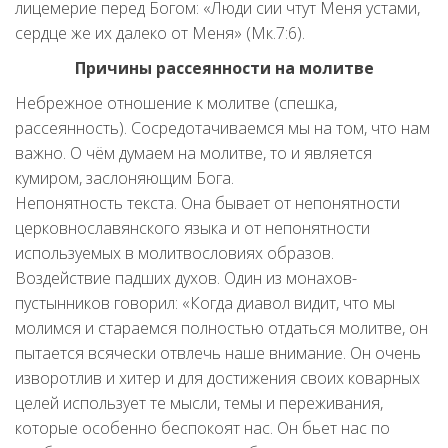
лицемерие перед Богом: «Люди сии чтут Меня устами,
сердце же их далеко от Меня» (Мк.7:6).
Причины рассеянности на молитве
Небрежное отношение к молитве (спешка,
рассеянность). Сосредотачиваемся мы на том, что нам
важно. О чём думаем на молитве, то и является
кумиром, заслоняющим Бога.
Непонятность текста. Она бывает от непонятности
церковнославянского языка и от непонятности
используемых в молитвословиях образов.
Воздействие падших духов. Один из монахов-
пустынников говорил: «Когда диавол видит, что мы
молимся и стараемся полностью отдаться молитве, он
пытается всячески отвлечь наше внимание. Он очень
изворотлив и хитер и для достижения своих коварных
целей использует те мысли, темы и переживания,
которые особенно беспокоят нас. Он бьет нас по