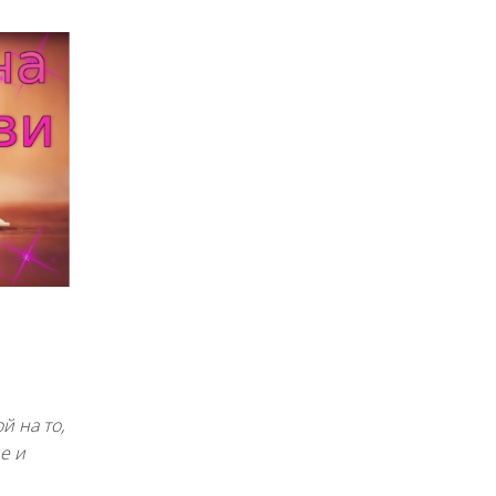
й на то,
е и