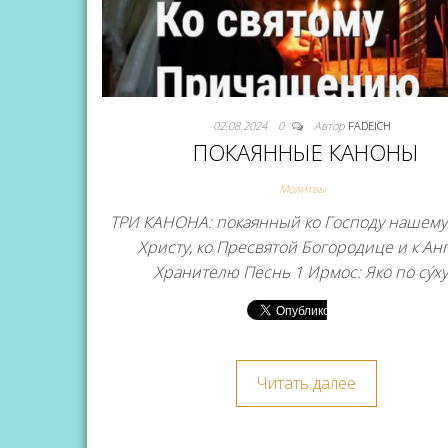
02.08.2024
0
Автор
FADEICH
ПОКАЯННЫЕ КАНОНЫ
Молитвы
ТРИ КАНОНА: покаянный ко Господу нашему
Христу, ко Пресвятой Богородице и к Ан
Хранителю Песнь 1 Ирмос: Яко по су́х
Читать далее