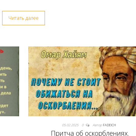
Читать далее
05.02.2025
0
Автор
FADEICH
Притча об оскорблениях.