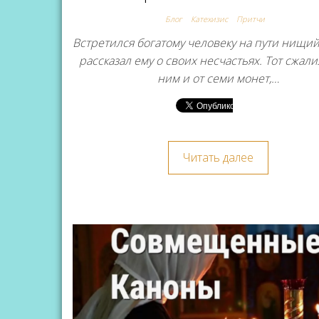
Блог
Катехизис
Притчи
Встретился богатому человеку на пути нищий
рассказал ему о своих несчастьях. Тот сжали
ним и от семи монет,…
Читать далее