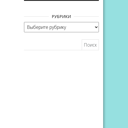
вверх/
вниз,
РУБРИКИ
чтобы
Рубрики
увеличить
или
Найти:
уменьшить
громкость.