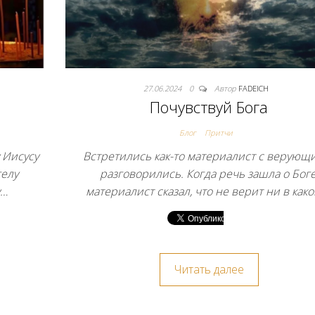
27.06.2024
0
Автор
FADEICH
Почувствуй Бога
Блог
Притчи
 Иисусу
Встретились как-то материалист с верующ
гелу
разговорились. Когда речь зашла о Боге
у…
материалист сказал, что не верит ни в как
Читать далее