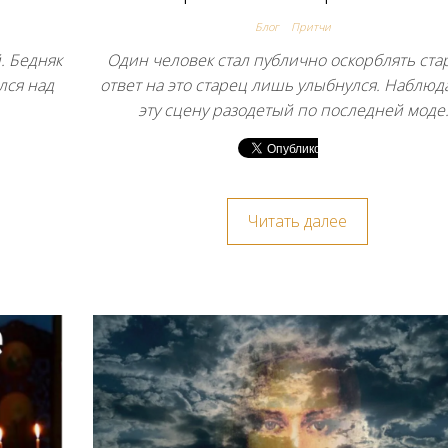
Блог
Притчи
. Бедняк
Один человек стал публично оскорблять стар
лся над
ответ на это старец лишь улыбнулся. Наблю
эту сцену разодетый по последней моде
Читать далее