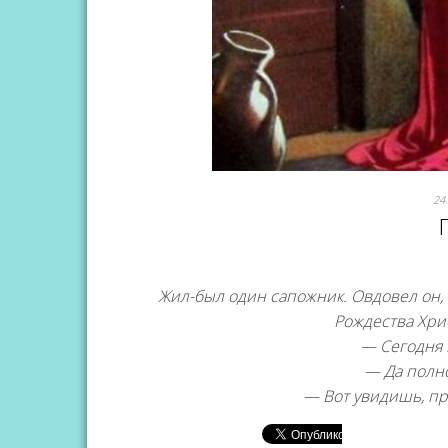
24
Жил-был один сапожник. Овдовел он, 
Рождества Хри
— Сегодня 
— Да полно
— Вот увидишь, при