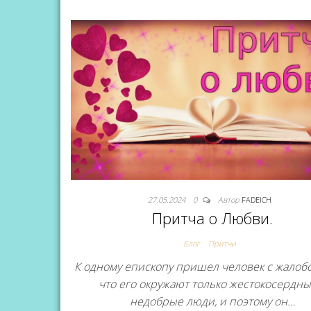
27.05.2024
0
Автор
FADEICH
Притча о Любви.
Блог
Притчи
К одному епископу пришел человек с жалобо
что его окружают только жестокосердны
недобрые люди, и поэтому он…