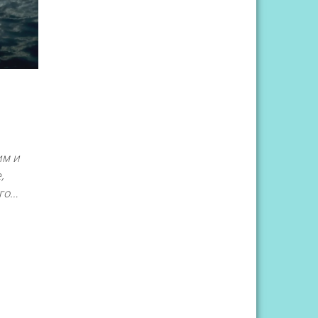
им и
,
ого…