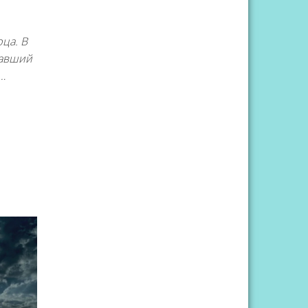
ца. В
давший
…