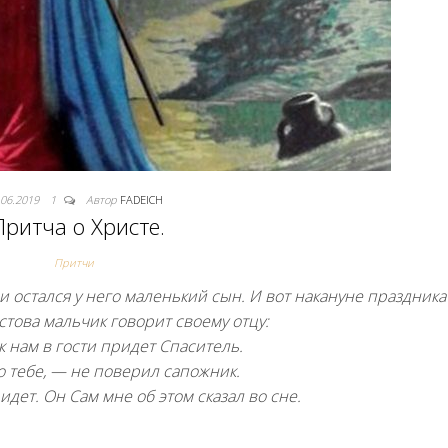
.06.2019
1
Автор
FADEICH
Притча о Христе.
Притчи
и остался у него маленький сын. И вот накануне праздника
стова мальчик говорит своему отцу:
к нам в гости придет Спаситель.
 тебе, — не поверил сапожник.
дет. Он Сам мне об этом сказал во сне.