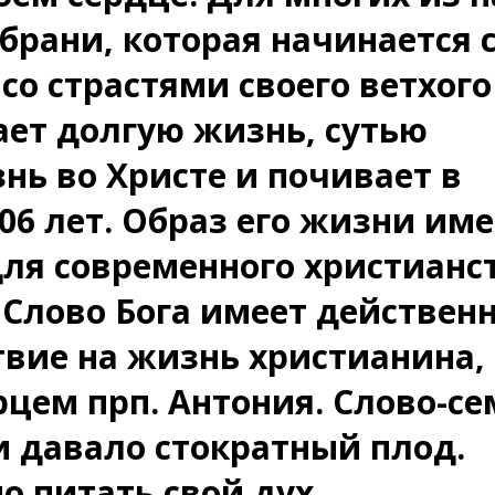
брани, которая начинается 
 со страстями своего ветхого
ает долгую жизнь, сутью
нь во Христе и почивает в
106 лет. Образ его жизни име
ля современного христианст
о Слово Бога имеет действенн
вие на жизнь христианина,
рцем прп. Антония. Слово-се
и давало стократный плод.
о питать свой дух