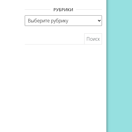
вниз,
РУБРИКИ
чтобы
Рубрики
увеличить
или
Найти:
уменьшить
громкость.