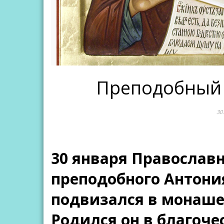
Преподобный 
30
30 января Православ
преподобного Антони
подвизался в монашес
Родился он в благоче