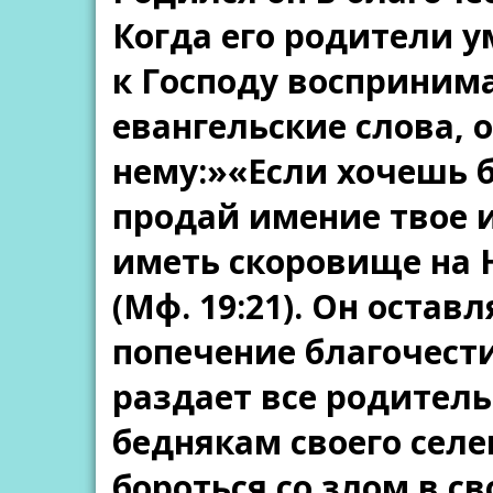
Когда его родители у
к Господу восприним
евангельские слова,
нему:»«Если хочешь 
продай имение твое 
иметь скоровище на Н
(Мф. 19:21). Он оста
попечение благочес
раздает все родител
беднякам своего селе
бороться со злом в св