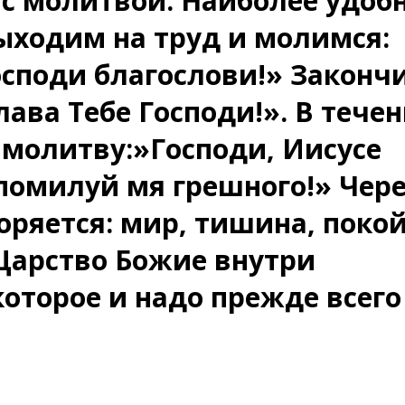
ь с молитвой. Наиболее удоб
ыходим на труд и молимся:
осподи благослови!» Законч
лава Тебе Господи!». В тече
 молитву:»Господи, Иисусе
помилуй мя грешного!» Чер
ряется: мир, тишина, покой
 Царство Божие внутри
оторое и надо прежде всего