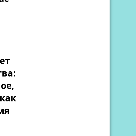
с
ет
ва:
ое,
 как
мя