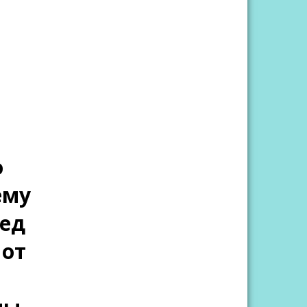
о
ему
ред
 от