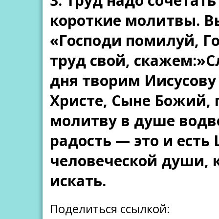
3. Труд надо сочетат
короткие молитвы. В
«Господи помилуй, Г
труд свой, скажем:»С
дня творим Иисусову
Христе, Сыне Божий, 
молитву в душе водво
радость — это и есть
человеческой души, к
искать.
Поделиться ссылкой: