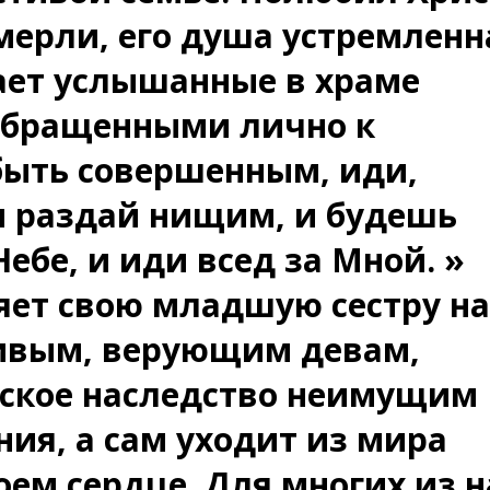
мерли, его душа устремленн
ает услышанные в храме
 обращенными лично к
быть совершенным, иди,
и раздай нищим, и будешь
ебе, и иди всед за Мной. »
вляет свою младшую сестру на
тивым, верующим девам,
ьское наследство неимущим
ния, а сам уходит из мира
оем сердце. Для многих из н