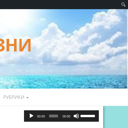
ЗНИ
РУБРИКИ
Аудиоплеер
Используйте
00:00
00:00
клавиши
вверх/