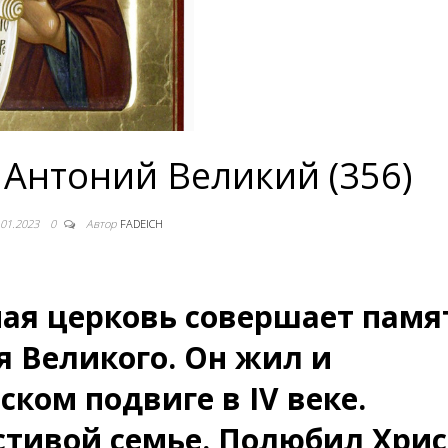
Антоний Великий (356)
.01.2023
0
Автор
FADEICH
ная церковь совершает памя
я Великого. Он жил и
ком подвиге в IV веке.
стивой семье. Полюбил Хрис