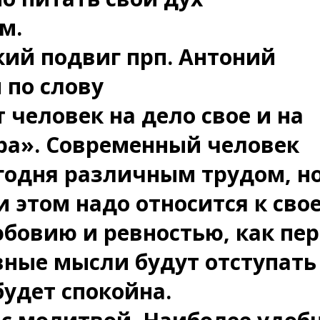
м.
кий подвиг прп. Антоний
 по слову
человек на дело свое и на
ера». Современный человек
годня различным трудом, н
и этом надо относится к сво
любовию и ревностью, как пе
вные мысли будут отступать
будет спокойна.