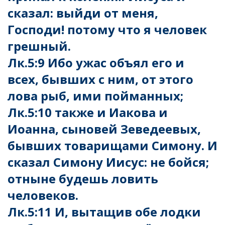
сказал: выйди от меня,
Господи! потому что я человек
грешный.
Лк.5:9 Ибо ужас объял его и
всех, бывших с ним, от этого
лова рыб, ими пойманных;
Лк.5:10 также и Иакова и
Иоанна, сыновей Зеведеевых,
бывших товарищами Симону. И
сказал Симону Иисус: не бойся;
отныне будешь ловить
человеков.
Лк.5:11 И, вытащив обе лодки