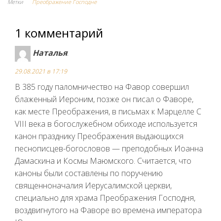
Метки
Преображение Господне
1 комментарий
Наталья
:
29.08.2021 в 17:19
В 385 году паломничество на Фавор совершил
блаженный Иероним, позже он писал о Фаворе,
как месте Преображения, в письмах к Марцелле С
VIII века в богослужебном обиходе используется
канон празднику Преображения выдающихся
песнописцев-богословов — преподобных Иоанна
Дамаскина и Космы Маюмского. Считается, что
каноны были составлены по поручению
священноначалия Иерусалимской церкви,
специально для храма Преображения Господня,
воздвигнутого на Фаворе во времена императора