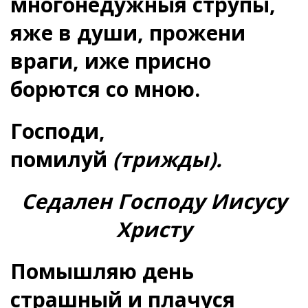
многонедужныя струпы,
яже в души, прожени
враги, иже присно
борются со мною.
Господи,
помилуй
(трижды).
Седален Господу Иисусу
Христу
Помышляю день
страшный и плачуся