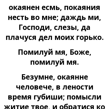
окаянен есмь, покаяния
несть во мне; даждь ми,
Господи, слезы, да
плачуся дел моих горько.
Помилуй мя, Боже,
помилуй мя.
Безумне, окаянне
человече, в лености
время губиши; помысли
житие твое, и обратися ко