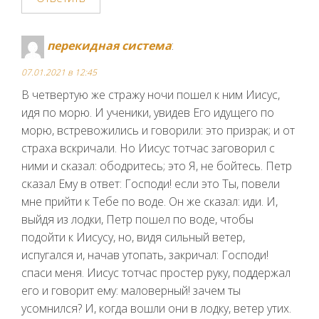
перекидная система
:
07.01.2021 в 12:45
В четвертую же стражу ночи пошел к ним Иисус,
идя по морю. И ученики, увидев Его идущего по
морю, встревожились и говорили: это призрак; и от
страха вскричали. Но Иисус тотчас заговорил с
ними и сказал: ободритесь; это Я, не бойтесь. Петр
сказал Ему в ответ: Господи! если это Ты, повели
мне прийти к Тебе по воде. Он же сказал: иди. И,
выйдя из лодки, Петр пошел по воде, чтобы
подойти к Иисусу, но, видя сильный ветер,
испугался и, начав утопать, закричал: Господи!
спаси меня. Иисус тотчас простер руку, поддержал
его и говорит ему: маловерный! зачем ты
усомнился? И, когда вошли они в лодку, ветер утих.