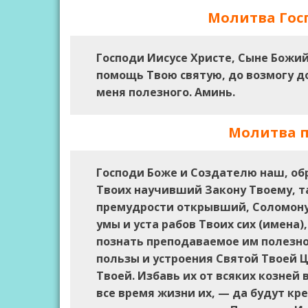
Молитва Госп
Господи Иисусе Христе, Сыне Божий
помощь Твою святую, до возмогу до
меня полезного. Аминь.
Молитва п
Господи Боже и Создателю наш, об
Твоих научивший Закону Твоему, т
премудрости открывший, Соломону
умы и уста рабов Твоих сих (имена)
познать преподаваемое им полезно
пользы и устроения Святой Твоей 
Твоей. Избавь их от всяких козней 
все время жизни их, — да будут кр