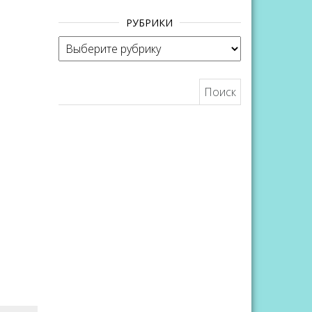
вниз,
РУБРИКИ
чтобы
Рубрики
увеличить
или
Найти:
уменьшить
громкость.