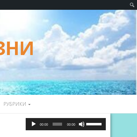
ЗНИ
РУБРИКИ
Аудиоплеер
Используйте
00:00
00:00
клавиши
вверх/