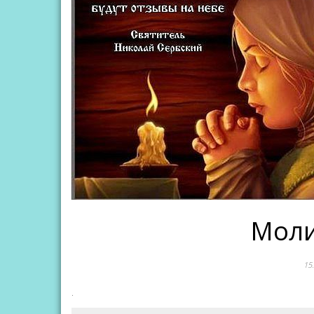
Моли
15
.