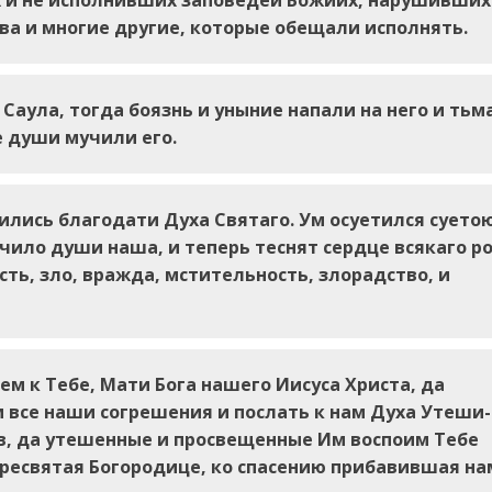
 и не исполнив­ших заповедей Божиих, нарушивших
а и многие дру­гие, которые обещали исполнять.
Саула, тогда боязнь и уныние напали на него и тьм
е души мучили его.
ились благодати Духа Святаго. Ум осуетился суето
ило ду­ши наша, и теперь теснят сердце всякаго ро
сть, зло, вражда, мстительность, злорадство, и
ем к Тебе, Мати Бога нашего Иисуса Христа, да
все на­ши согрешения и послать к нам Духа Утеши­
ов, да уте­шенные и просвещенные Им воспоим Тебе
Пресвятая Богородице, ко спасению прибавившая на