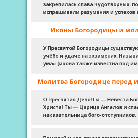
закрепилась слава чудотворных: п
испрашивали разумения и успехов в
Иконы Богородицы и мол
У Пресвятой Богородицы существую
учёбе и удаче на экзаменах. Назы
ума» (икона также известна под и
Молитва Богородице перед ик
О Пресвятая Дево!Ты — Невеста Бог
Христа! Ты — Царица Ангелов и сп
наказательница бого-отступников.