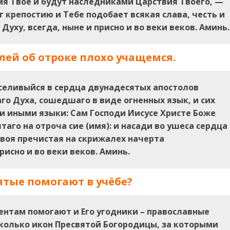
мя Твое и будут наследниками Царствия Твоего, —
г крепостию и Тебе подобает всякая слава, честь и
Духу, всегда, ныне и присно и во веки веков. Аминь.
ей об отроке плохо учащемся.
вселивыйся в сердца двунадесятых апостолов
о Духа, сошедшаго в виде огненных язык, и сих
и иными языки: Сам Господи Иисусе Христе Боже
таго на отроча сие (имя): и насади во ушеса сердца
Твоя пречистая на скрижалех начерта
исно и во веки веков. Аминь.
ятые помогают в учёбе?
ентам помогают и Его угодники – православные
сколько икон Пресвятой Богородицы, за которыми