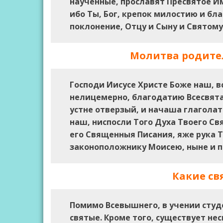
наученные, прославят Пресвятое И
ибо Ты, Бог, крепок милостию и бла
поклонение, Отцу и Сыну и Святому 
Молитва родител
Господи Иисусе Христе Боже наш, 
нелицемерно, благодатию Всесвятаг
устне отверзый, и начаша глаголат
наш, ниспосли Того Духа Твоего Свя
его Священныя Писания, яже рука 
законоположнику Моисею, ныне и пр
Какие св
Помимо Всевышнего, в учении студ
святые. Кроме того, существует не