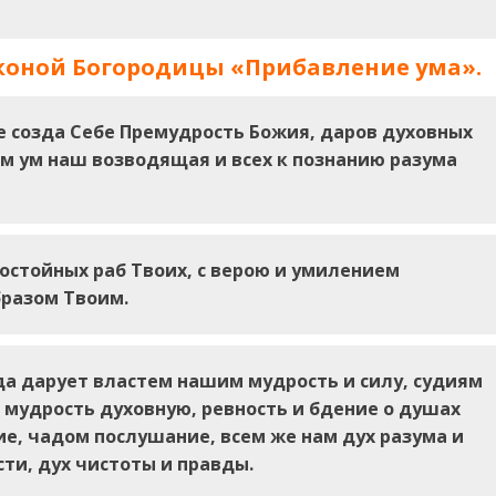
коной Богородицы «Прибавление ума».
е созда Себе Премудрость Божия, даров духовных
м ум наш возводящая и всех к познанию разума
остойных раб Твоих, с верою и умилением
разом Твоим.
да дарует властем нашим мудрость и силу, судиям
 мудрость духовную, ревность и бдение о душах
, чадом послушание, всем же нам дух разума и
сти, дух чистоты и правды.