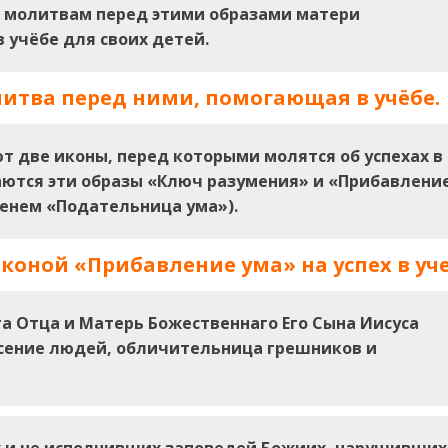
о молитвам перед этими образами матери
 учёбе для своих детей.
итва перед ними, помогающая в учёбе.
т две иконы, перед которыми молятся об успехах в
ваются эти образы «Ключ разумения» и «Прибавлени
менем «Подательница ума»).
оной «Прибавление ума» на успех в уче
а От­ца и Матерь Божественнаго Его Сына Иисуса
а­сение людей, обличительница грешников и