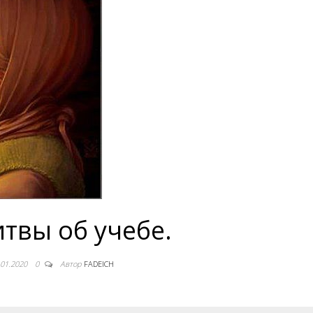
твы об учебе.
.01.2020
0
Автор
FADEICH