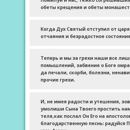
Помилуй и нас, тяжко согрешивших
обеты крещения и обеты монашеств
Когда Дух Святый отступил от царя 
отчаяния и безрадостное состояни
Теперь и мы за грехи наши все лиш
помышлений, забвение о Боге омрач
да печали, скорби, болезни, ненави
прочие грехи.
И, не имея радости и утешения, зов
умолиши Сына Твоего простить нам 
теля,как послал Он Его на апостол
благодарственную песнь: радуйся 