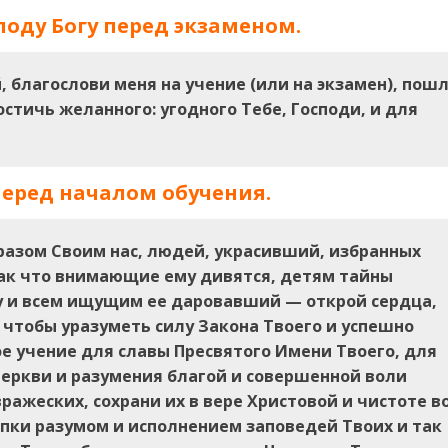
оду Богу перед экзаменом.
, благослови меня на учение (или на экзамен), пош
стичь желанного: угодного Тебе, Господи, и для
еред началом обучения.
разом Своим нас, людей, украсивший, избранных
ак что внимающие ему дивятся, детям тайны
 и всем ищущим ее даровавший — открой сердца,
, чтобы уразуметь силу Закона Твоего и успешно
е учение для славы Пресвятого Имени Твоего, для
Церкви и разумения благой и совершенной воли
вражеских, сохрани их в вере Христовой и чистоте в
епки разумом и исполнением заповедей Твоих и так