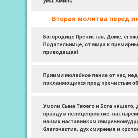
ума. Аминь.
Вторая молитва перед и
Богородице Пречистая, Доме, егож
Подательнице, от мира к премирны
приводящая!
Приими молебное пение от нас, нед
покланяющихся пред пречистым об
Умоли Сына Твоего и Бога нашего, 
правду и нелицеприятие, пастырем
наших,наставником смиренномудрие
благочестия, дух смирения и крото