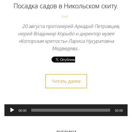
Посадка садов в Никольском скиту.
Блог
20 августа протоиерей Аркадий Петровцев,
иерей Владимир Корыбо и директор музея
«Копорская крепость» Лариса Нусуратовна
Медведева…
Читать далее
Аудиоплеер
00:00
00:00