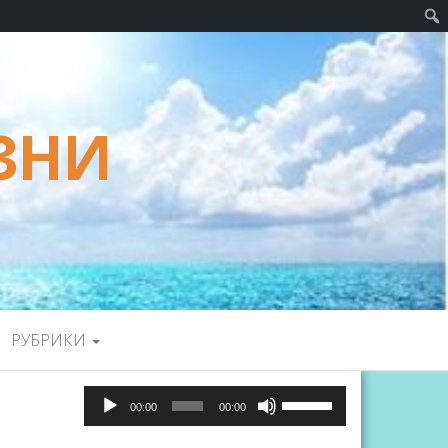
ЗНИ
РУБРИКИ
Аудиоплеер
Используйте
00:00
00:00
клавиши
вверх/