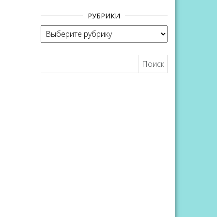
.
вниз,
РУБРИКИ
чтобы
Рубрики
увеличить
или
Найти:
уменьшить
громкость.