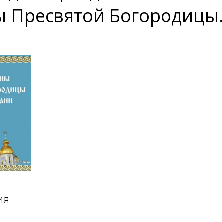
ы Пресвятой Богородицы
ия
й