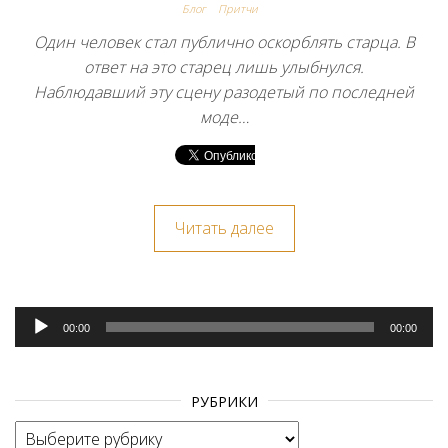
Блог
Притчи
Один человек стал публично оскорблять старца. В
ответ на это старец лишь улыбнулся.
Наблюдавший эту сцену разодетый по последней
моде…
Читать далее
Аудиоплеер
00:00
00:00
РУБРИКИ
Рубрики