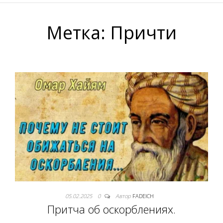
Метка:
Причти
05.02.2025
0
Автор
FADEICH
Притча об оскорблениях.