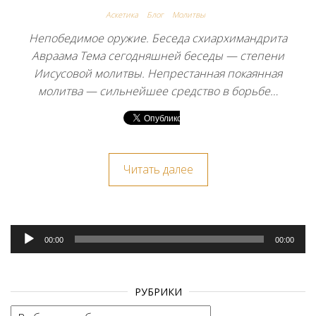
Аскетика
Блог
Молитвы
Непобедимое оружие. Беседа схиархимандрита
Авраама Тема сегодняшней беседы — степени
Иисусовой молитвы. Непрестанная покаянная
молитва — сильнейшее средство в борьбе…
Читать далее
Аудиоплеер
00:00
00:00
РУБРИКИ
Рубрики