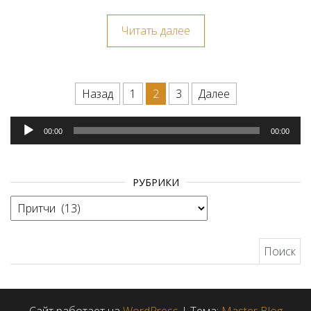
Читать далее
Навигация по записям
Назад
1
2
3
Далее
Аудиоплеер
00:00
00:00
РУБРИКИ
Рубрики
Найти: