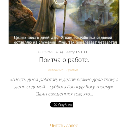
12.10.2022
0
Автор
FADEICH
Притча о работе.
Катехизис
Притчи
«Шесть дней работай, и делай всякие дела твои; а
день седьмой – суббота Господу Богу твоему».
Один священник тем, кто…
Читать далее