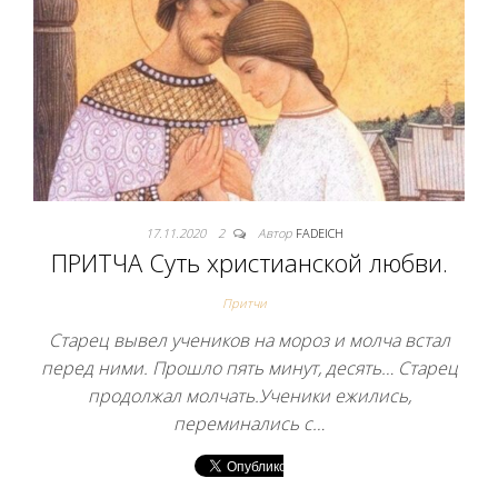
17.11.2020
2
Автор
FADEICH
ПРИТЧА Cуть христианской любви.
Притчи
Старец вывел учеников на мороз и молча встал
перед ними. Прошло пять минут, десять… Старец
продолжал молчать.Ученики ежились,
переминались с…